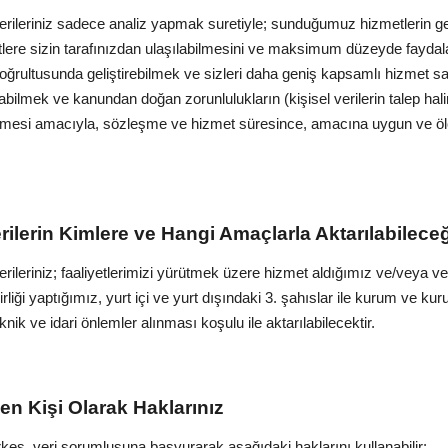
verileriniz sadece analiz yapmak suretiyle; sunduğumuz hizmetlerin gerek
tlere sizin tarafınızdan ulaşılabilmesini ve maksimum düzeyde faydal
 doğrultusunda geliştirebilmek ve sizleri daha geniş kapsamlı hizmet sağ
abilmek ve kanundan doğan zorunlulukların (kişisel verilerin talep hal
bilmesi amacıyla, sözleşme ve hizmet süresince, amacına uygun ve ölç
rilerin Kimlere ve Hangi Amaçlarla Aktarılabileceğ
verileriniz; faaliyetlerimizi yürütmek üzere hizmet aldığımız ve/veya ve
liği yaptığımız, yurt içi ve yurt dışındaki 3. şahıslar ile kurum ve kuru
nik ve idari önlemler alınması koşulu ile aktarılabilecektir.
enen Kişi Olarak Haklarınız
s, veri sorumlusuna başvurarak aşağıdaki haklarını kullanabilir: