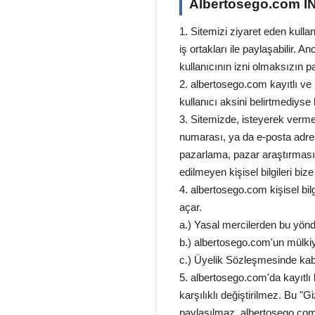
Albertosego.com 
1. Sitemizi ziyaret eden kullan
iş ortakları ile paylaşabilir. A
kullanıcının izni olmaksızın 
2. albertosego.com kayıtlı ve m
kullanıcı aksini belirtmediyse
3. Sitemizde, isteyerek vermed
numarası, ya da e-posta adresi)
pazarlama, pazar araştırması, 
edilmeyen kişisel bilgileri biz
4. albertosego.com kişisel bil
açar.
a.) Yasal mercilerden bu yönd
b.) albertosego.com'un mülk
c.) Üyelik Sözleşmesinde kabu
5. albertosego.com'da kayıtlı 
karşılıklı değiştirilmez. Bu "
paylaşılmaz. albertosego.com 