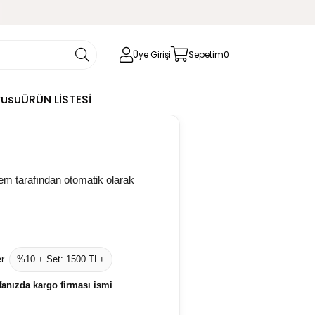
Üye Girişi
Sepetim
0
kusu
ÜRÜN LİSTESİ
em tarafından otomatik olarak
r.
%10 + Set: 1500 TL+
anızda kargo firması ismi