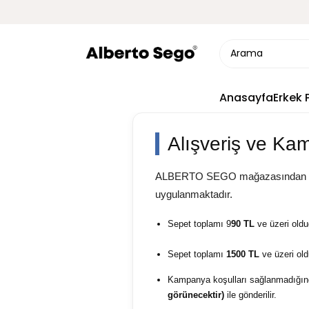
Anasayfa
Erkek 
Alışveriş ve Ka
ALBERTO SEGO mağazasından sepeti
uygulanmaktadır.
Sepet toplamı 9
90 TL
ve üzeri old
Sepet toplamı
1500 TL
ve üzeri ol
Kampanya koşulları sağlanmadığınd
görünecektir)
ile gönderilir.