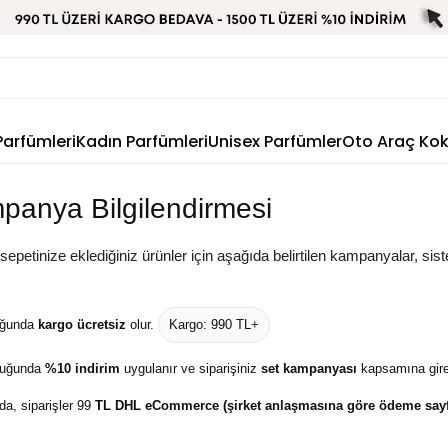
Parfümleri
Kadın Parfümleri
Unisex Parfümler
Oto Araç Ko
mpanya Bilgilendirmesi
nize eklediğiniz ürünler için aşağıda belirtilen kampanyalar, sist
uğunda
kargo ücretsiz
olur.
Kargo: 990 TL+
duğunda
%10 indirim
uygulanır ve siparişiniz
set kampanyası
kapsamına gire
a, siparişler 99
TL
DHL eCommerce (şirket anlaşmasına göre ödeme sayf