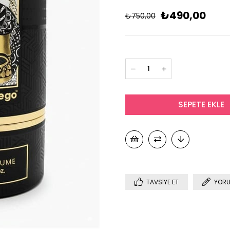
₺490,00
₺750,00
TAVSIYE ET
YORU