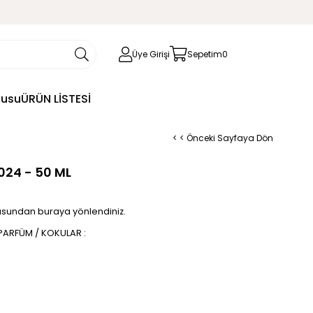
Üye Girişi
Sepetim
0
kusu
ÜRÜN LİSTESİ
< < Önceki Sayfaya Dön
024 - 50 ML
sundan buraya yönlendiniz.
ARFÜM / KOKULAR :