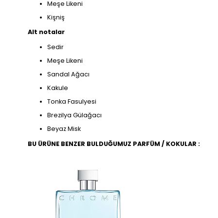
Meşe Likeni
Kişniş
Alt notalar
Sedir
Meşe Likeni
Sandal Ağacı
Kakule
Tonka Fasulyesi
Brezilya Gülağacı
Beyaz Misk
BU ÜRÜNE BENZER BULDUĞUMUZ PARFÜM / KOKULAR :