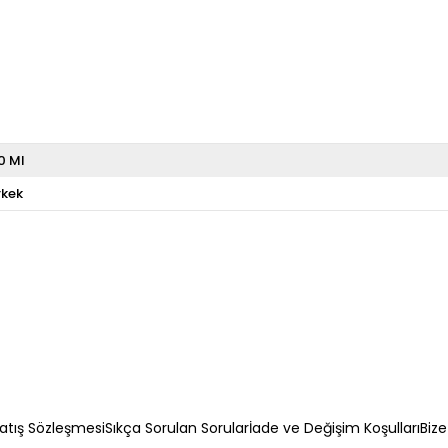
0 Ml
rkek
atış Sözleşmesi
Sıkça Sorulan Sorular
İade ve Değişim Koşulları
Bize