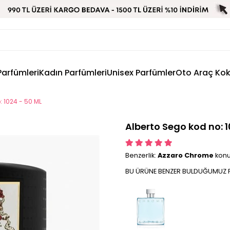
Parfümleri
Kadın Parfümleri
Unisex Parfümler
Oto Araç Ko
: 1024 - 50 ML
Alberto Sego kod no: 1
Benzerlik:
Azzaro Chrome
konu
BU ÜRÜNE BENZER BULDUĞUMUZ P