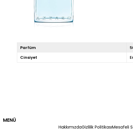
Parfüm
5
Cinsiyet
E
MENÜ
Hakkımızda
Gizlilik Politikası
Mesafeli S