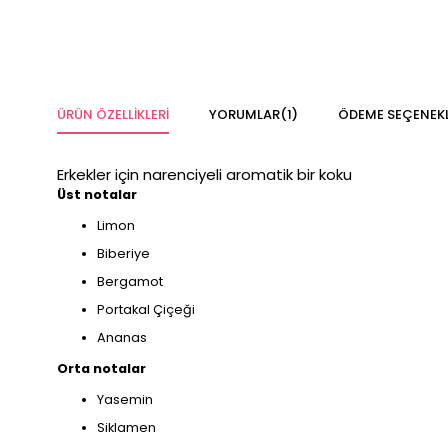
ÜRÜN ÖZELLIKLERI
YORUMLAR
(1)
ÖDEME SEÇENEKL
Erkekler için narenciyeli aromatik bir koku
Üst notalar
Limon
Biberiye
Bergamot
Portakal Çiçeği
Ananas
Orta notalar
Yasemin
Siklamen