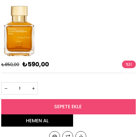
₺590,00
₺850,00
%
31
İndirim