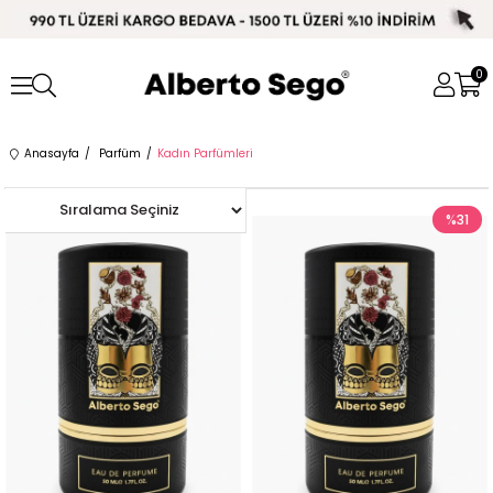
0
Anasayfa
Parfüm
Kadın Parfümleri
%25
%31