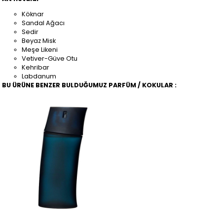
Köknar
Sandal Ağacı
Sedir
Beyaz Misk
Meşe Likeni
Vetiver-Güve Otu
Kehribar
Labdanum
BU ÜRÜNE BENZER BULDUĞUMUZ PARFÜM / KOKULAR :