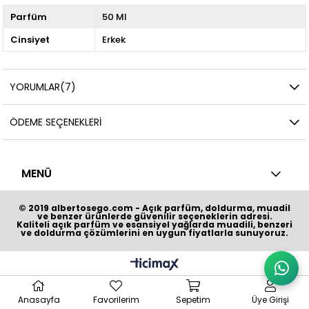
Parfüm
50 Ml
Cinsiyet
Erkek
YORUMLAR
(7)
ÖDEME SEÇENEKLERI
MENÜ
© 2019 albertosego.com - Açık parfüm, doldurma, muadil
ve benzer ürünlerde güvenilir seçeneklerin adresi.
Kaliteli açık parfüm ve esansiyel yağlarda muadili, benzeri
ve doldurma çözümlerini en uygun fiyatlarla sunuyoruz.
Anasayfa
Favorilerim
Sepetim
Üye Girişi