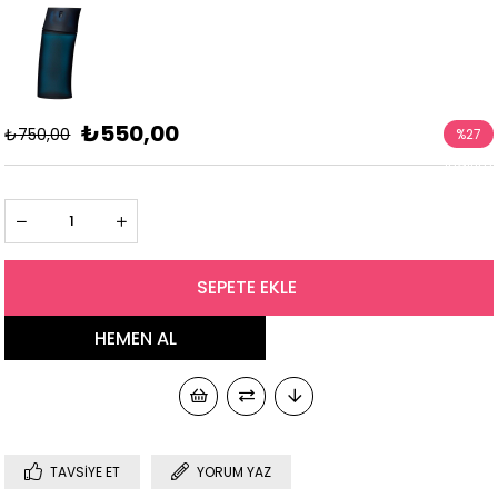
₺550,00
₺750,00
%
27
İndirim
TAVSIYE ET
YORUM YAZ