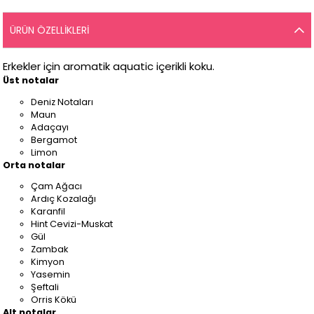
ÜRÜN ÖZELLIKLERI
Erkekler için aromatik aquatic içerikli koku.
Üst notalar
Deniz Notaları
Maun
Adaçayı
Bergamot
Limon
Orta notalar
Çam Ağacı
Ardıç Kozalağı
Karanfil
Hint Cevizi-Muskat
Gül
Zambak
Kimyon
Yasemin
Şeftali
Orris Kökü
Alt notalar