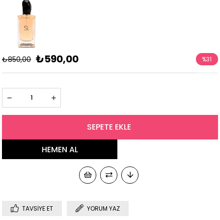
₺590,00
₺850,00
%
31
İndirim
TAVSIYE ET
YORUM YAZ