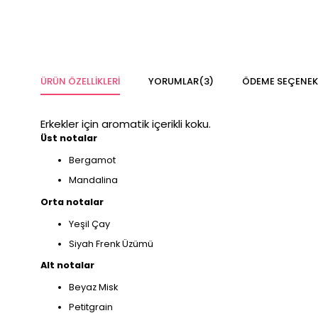
ÜRÜN ÖZELLIKLERI
YORUMLAR
(3)
ÖDEME SEÇENEK
Erkekler için aromatik içerikli koku.
Üst notalar
Bergamot
Mandalina
Orta notalar
Yeşil Çay
Siyah Frenk Üzümü
Alt notalar
Beyaz Misk
Petitgrain