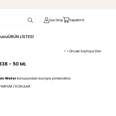
Üye Girişi
Sepetim
0
kusu
ÜRÜN LİSTESİ
< < Önceki Sayfaya Dön
338 - 50 ML
ain Water
konusundan buraya yönlendiniz.
ARFÜM / KOKULAR :