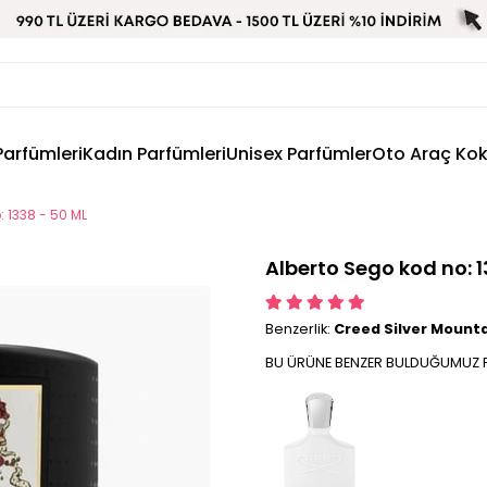
Parfümleri
Kadın Parfümleri
Unisex Parfümler
Oto Araç Ko
: 1338 - 50 ML
Alberto Sego kod no: 1
Benzerlik:
Creed Silver Mount
BU ÜRÜNE BENZER BULDUĞUMUZ P