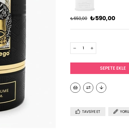
₺590,00
₺650,00
TAVSIYE ET
YORU